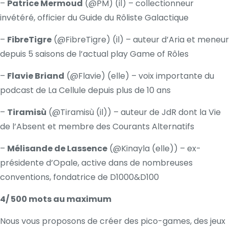
–
Patrice Mermoud
(
@PM
) (il) – collectionneur
invétéré, officier du Guide du Rôliste Galactique
–
FibreTigre
(
@FibreTigre
) (il) – auteur d’Aria et meneur
depuis 5 saisons de l’actual play Game of Rôles
–
Flavie Briand
(
@Flavie
) (elle) – voix importante du
podcast de La Cellule depuis plus de 10 ans
–
Tiramisù
(
@Tiramisù (il)
) – auteur de JdR dont la Vie
de l’Absent et membre des Courants Alternatifs
–
Mélisande de Lassence
(
@Kinayla (elle)
) – ex-
présidente d’Opale, active dans de nombreuses
conventions, fondatrice de D1000&D100
4/ 500 mots au maximum
Nous vous proposons de créer des pico-games, des jeux