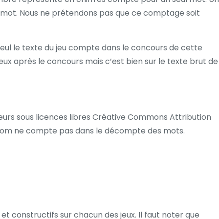
ul mot. Nous ne prétendons pas que ce comptage soit
Seul le texte du jeu compte dans le concours de cette
eux après le concours mais c’est bien sur le texte brut de
uteurs sous licences libres Créative Commons Attribution
re nom ne compte pas dans le décompte des mots.
et constructifs sur chacun des jeux. Il faut noter que