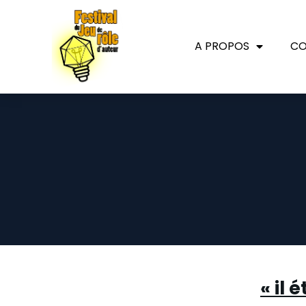
A PROPOS
CO
« il 