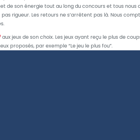
 et de son énergie tout au long du concours et tous nous
 pas rigueur. Les retours ne s’arrêtent pas là. Nous compt
s.
aux jeux de son choix. Les jeux ayant reçu le plus de cou
ux proposés, par exemple “Le jeu le plus fou”.