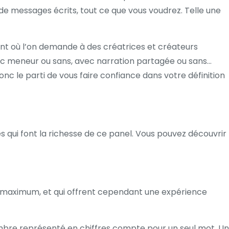
 de messages écrits, tout ce que vous voudrez. Telle une
ent où l’on demande à des créatrices et créateurs
avec meneur ou sans, avec narration partagée ou sans…
onc le parti de vous faire confiance dans votre définition
s qui font la richesse de ce panel. Vous pouvez découvrir
u maximum, et qui offrent cependant une expérience
mbre représenté en chiffres compte pour un seul mot. Un