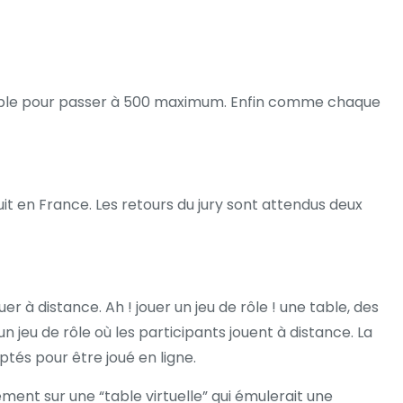
ouble pour passer à 500 maximum. Enfin comme chaque
uit en France. Les retours du jury sont attendus deux
 à distance. Ah ! jouer un jeu de rôle ! une table, des
un jeu de rôle où les participants jouent à distance. La
tés pour être joué en ligne.
ent sur une “table virtuelle” qui émulerait une