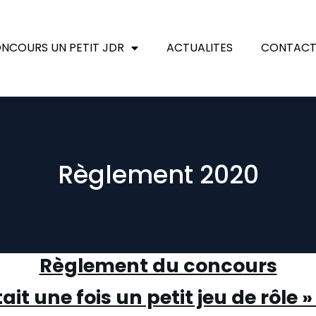
NCOURS UN PETIT JDR
ACTUALITES
CONTAC
Règlement 2020
Règlement du concours
était une fois un petit jeu de rôle 