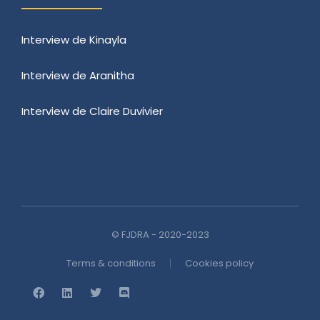
Interview de Kinayla
Interview de Aranitha
Interview de Claire Duvivier
© FJDRA - 2020-2023
Terms & conditions
Cookies policy