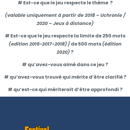
# Est-ce que le jeu respecte le thème ?
(valable uniquement à partir de 2018 – Uchronie /
2020 – Jeux à distance)
# Est-ce que le jeu respecte la limite de 250 mots
(edition 2015-2017-2018)
/ de 500 mots
(édition
2020)
?
# qu’avez-vous aimé dans ce jeu ?
# qu’avez-vous trouvé qui mérite d’être clarifié ?
# qu’est-ce qui mériterait d’être approfondi ?