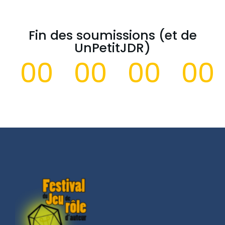
Fin des soumissions (et de
UnPetitJDR)
00
00
00
00
Days
Hours
Minutes
S