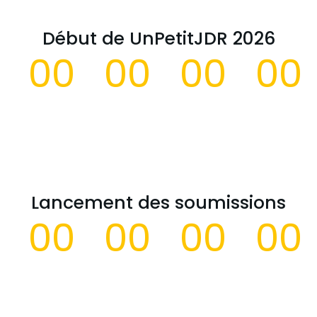
Début de UnPetitJDR 2026
00
00
00
00
Days
Hours
Minutes
S
Lancement des soumissions
00
00
00
00
Days
Hours
Minutes
S