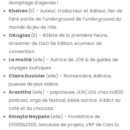
domptage d’agenda !
Khelren
(il) –
Auteur, traducteur et éditeur, fier de
faire partie de l’underground de l’underground du
monde du jeu de rôle.
OAugias
(il) –
Rôliste de la première heure,
streamer de D&D 5e Edition,
ecumeur de
convention
La moitié
(elle) –
Autrice de JDR & de guides de
voyages loufoques
Claire Duvivier
(elle) –
Romancière, éditrice,
joueuse de jeux vidéos
Aranitha
(elle) –
papoteuse JDR/JDS chez ind100
podcast, orga de festival,
bébé autrice.
Addict au
café et au chocolat
Kinayla Neypala
(elle) –
Fondatrice de
D1000&D100, lanceuse de projets, VRP de Cats la