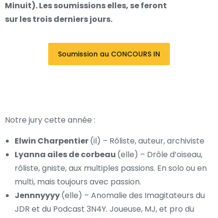
Minuit). Les soumissions elles, se feront
sur les trois derniers jours.
Soumission au CONCOURS IN
Notre jury cette année :
Elwin Charpentier
(il) –
Rôliste, auteur, archiviste
Lyanna ailes de corbeau
(elle) –
Drôle
d’oiseau,
rôliste,
gniste,
aux
multiples
passions.
En
solo
ou
en
multi,
mais
toujours
avec passion.
Jennnyyyy
(elle) –
Anomalie des Imagitateurs du
JDR et du Podcast 3N4Y. Joueuse, MJ, et pro du