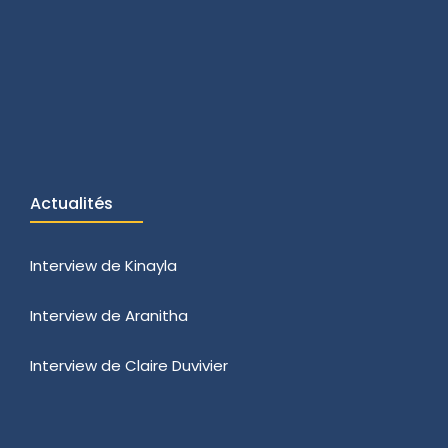
Actualités
Interview de Kinayla
Interview de Aranitha
Interview de Claire Duvivier