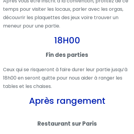
Après vous être inscrit à la convention, profitez de ce
temps pour visiter les locaux, parler avec les orgas,
découvrir les plaquettes des jeux voire trouver un
meneur pour une partie.
18H00
Fin des parties
Ceux qui se risqueront à faire durer leur partie jusqu’à
18h00 en seront quitte pour nous aider à ranger les
tables et les chaises.
Après rangement
Restaurant sur Paris