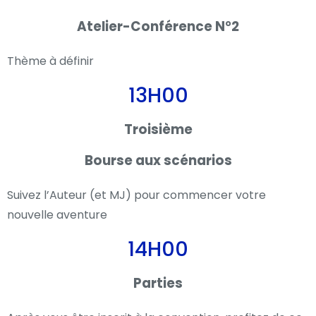
Atelier-Conférence N°2
Thème à définir
13H00
Troisième
Bourse aux scénarios
Suivez l’Auteur (et MJ) pour commencer votre
nouvelle aventure
14H00
Parties